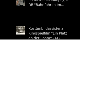
DB "Bahnfahren im
Südwesten"
Kostümbildassistenz
Kinospielfilm "Ein Platz
an der Sonne" (AT)
Styling für diverse
Image- und Werbe-
Shootings Deutsche
Bahn
Styling für Werbespots
der Kampagnie des
Bundesministeriums für
Inneres
"Behördenummer 115"
Kinostart "Idioten der