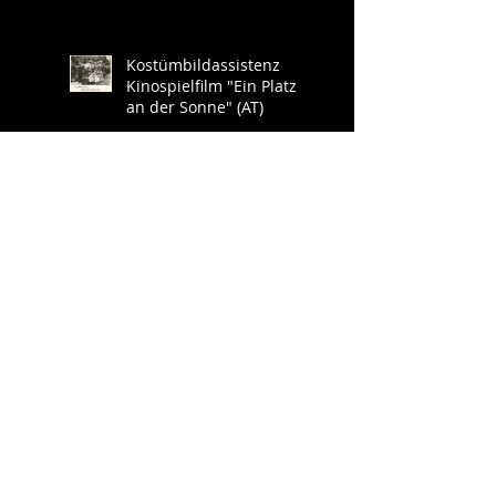
Kostümbildassistenz
Kinospielfilm "Ein Platz
an der Sonne" (AT)
Styling für diverse
Image- und Werbe-
Shootings Deutsche
Bahn
Styling für Werbespots
der Kampagnie des
Bundesministeriums für
Inneres
"Behördenummer 115"
Kinostart "Idioten der
Familie"