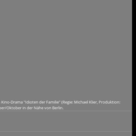
Kino-Drama "Idioten der Familie" (Regie: Michael Klier, Produktion: 
ber/Oktober in der Nähe von Berlin.