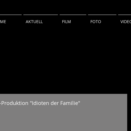
ME
AKTUELL
FILM
FOTO
VIDE
-Produktion "Idioten der Familie"