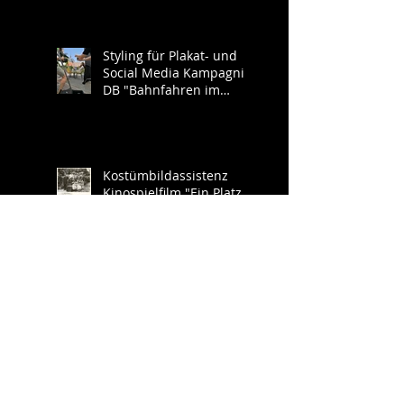
Styling für Plakat- und
Social Media Kampagnie
DB "Bahnfahren im
Südwesten"
Kostümbildassistenz
Kinospielfilm "Ein Platz
an der Sonne" (AT)
Styling für diverse
Image- und Werbe-
Shootings Deutsche
Bahn
Styling für Werbespots
der Kampagnie des