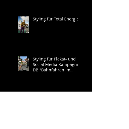
Styling für Total Energies
Styling für Plakat- und
Social Media Kampagnie
DB "Bahnfahren im
Südwesten"
Kostümbildassistenz
Kinospielfilm "Ein Platz
an der Sonne" (AT)