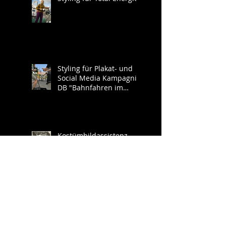
Styling für Plakat- und
Social Media Kampagnie
DB "Bahnfahren im
Südwesten"
Kostümbildassistenz
Kinospielfilm "Ein Platz
an der Sonne" (AT)
Styling für diverse
Image- und Werbe-
Shootings Deutsche
Bahn