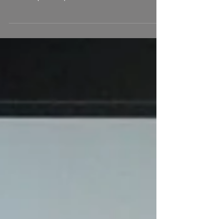
Kostümbildassistenz für den ersten Block der 6-
teiligen ZDF-Produktion "Die Geschichte eines
Parfums" (ZDF Neo, Constantin Film...